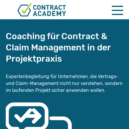
HOME
Coaching für Contract &
Claim Management in der
QUALIFICATION
Projektpraxis
MASTERCLASSES
Expertenbegleitung für Unternehmen, die Vertrags-
CORPORATE
und Claim-Management nicht nur verstehen, sondern
im laufenden Projekt sicher anwenden wollen.
Corporate Masterclasses
Live Masterclasses
Workshops
Coaching
NEGOTIATION